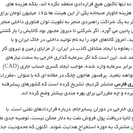
ه تنها تاکنون هیچ قراردادی منعقد نکرده اند، بلکه هزینه های
سنگین پذیرایی نیز روی دوش میزبان گذاشته اند (فقط هزینه خاویار صبحانه یکی از این هیئت ها ۱۶۵ میلیون تومان برا
 به یک شراکت راهبردی منجر به تقویت توان فناوری داخلی منجر
ائین می آورد. اگر شرکتی تا دیروز مجبور بود کالایش را بار کشتی
، امروز کالاهای خود را به نام تولید داخلی در خاک ایران و با
لاوه با ایجاد مشاغل کاذب در ایران، از مزایای زمین و نیروی کار
واهد شد. این است که اگر سرمایه گذاری خارجی به سمت نیازهای
راهبردی کشور هدایت نشود، با خارج کردن سود چندین برابر سرمایه وارد شده، موجب ایجاد کسری حساب جاری (CAD)
هد بلعید. پرفسور هاجون چانگ در مقاله ای که با عنوان «مقررات
ری فارس
منتشر کردیم، تشریح کرده است که کشورهای پیشرفته
ده و چه مقرراتی برای بهره مندی بیشتر وضع کرده اند.
ی خارجی در دوران پسابرجام، درباره قراردادهای نفتی است. با
 ثانیا دریافت پول فروش نفت به دلار ممکن نیست، توصیه جدی ما
ین مشترک به حوزه استخراج هدایت شوند. اکنون که محدودیت جذ