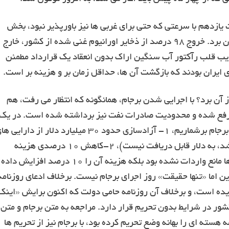
ازدهم با سرعتی که حتی برای غربی ها نیز باورپذیر نبود، بخش
عمده ای از داشته های هسته ای کشور را برچید و از میان برد. خروج ۹۸ درصد از ذخایر اورانیوم غنی شده از کشور، خارج
نها، تخریب قلب رآکتور آب سنگین اراک بدون انعقاد یک قرارداد مطمئن
ایران بودند که بازگشت آن ها، حداقل زمان بر و هزینه بر است.
 آن برد؟ با اجرایی شدن برجام، همانگونه که انتظار می رفت، هم
ن رفع شده و محدودیت صادرات نفت نیز برداشته شده است. در یک
نگاه واقع بینانه، اگر بخواهیم سه دستاورد اساسی برای برجام برشماریم، ۱- آزادسازی حدود ۳۰ میلیارد دلار از دارای
ایران (که توضیح خواهم داد اگر مربوط به درآمد نفت باشد، به دلار قابل دریافت نیست)، ۲-کاهش ۱۰ درصدی هزینه
واردات و صادرات (به اذعان مقامات بانک مرکزی تحریم ها مانع واردات نشده بود بلکه هزینه آن را ۱۰ درصد افزایش داده
. این اما «تنها حقیقت» روز اجرای برجام نیست. برخلاف ادعای روزنامه
زیده است، و برخلاف آن روزنامه حامی دولت که اکنون برایش «اینک
ور در شرایط بدون تحریم قرار دارد. مراجعه به متن برجام و متن
هسته ای را بهانه وضع تحریم کرده بود، با برجام نیز از تحریم ها