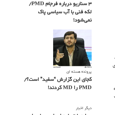
۳ سناریو درباره فرجام PMD/
لکه فنی با آب سیاسی پاک
نمی‌شود!
ی های
پرونده هسته ای
کجای این گزارش “سفید” است؟/
PMD را MD کردند!
دیگر اخبار