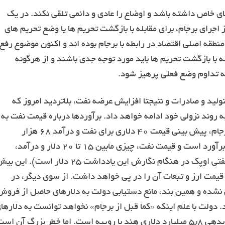
ای خاص داشته باشد و اوضاع را عادی و دائمی تلقی نکند. در یک
اجرای برجام، برای مقابله با بازگشت تحریم ها یا وضع تحریم های
 منطقه اصلی اقتصاد در رابطه با برجام بوده اند و اکنون موضوع رفع
ه با بازگشت تحریم ها باید مورد توجه جدی باشند و از هرگونه
به تداوم وضع فعلی پرهیز شود.
تولید و صادرات و نتیجتا افزایش عرضه نفت، بلاتردید امروز که
 روند نزولی خود ادامه خواهد داد. برآوردها درباره قیمت نفت به م
می گوید یکی از اشتباهات بزرگ دولت در رابطه با آثار برجام، پیش بینی قیمت ۴۰ دلاری برای نفت و درآمد ۶۸ هزار
میلیاردی از محل آن برای بودجه ۹۵ است که قطعا بیش برآورد است و قیمت نفت، چیزی مابین ۱۵ تا ۲۰ دلار و درآمد،
حداکثر نصف این مقدار خواهد بود (آخرین قیمت سبد نفتی اوپک در هنگام نگارش این یادداشت ۲۵ دلار است). ای
 قیمت ارز و تبعات آن را در پی خواهد داشت. از سوی دیگر، در
d1 از ماده ۱۲۴۵ قانون تحریم NDAA تعلیق نشده و همین بند، مانع دستیابی دولت به دلارهای حاصل از فرو
. دولت با علم اینکه «کما قبل از برجام» نخواهد توانست به دلارها
حاصل از فروش نفت دست یاد، فی المثل به فکر تسویه بدهی ۵٫۸ میلیارد دلاری هند با روپیه است. اما خطر بزرگ آن اس