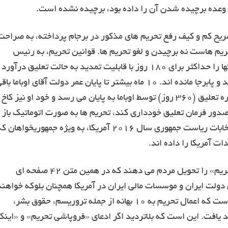
 وعده برچیده شدن آن را داده بود، برچیده نشده است.
 به تشریح کم و کیف رفع تحریم های مذکور در برجام پرداخته، به صراحت
ریم هاست نه برچیدن و لغو تحریم ها. قوانین تحریم، به رئیس
جمهور آمریکا این اختیار را می دهند که جزء یا کل مفاد آنها را حداکثر برای ۱۸۰ روز با قابلیت تمدید به حالت تعلیق درآور
امروز این اتفاق افتاده است؛ اما خود قوانین لغو نشده اند و پابرجا مانده اند. ۱۰ ماه بیشتر تا پایان عمر دولت آقای اوباما ب
نیست و اگر ۱۲ ماه بعد در چنین روزی -که مهلت دو دوره تعلیق (۳۶۰ روز) توسط اوباما به پایان می رسد و خود او نیز کاخ
ور فرمان تعلیق خودداری کند، تحریم ها به صورت اتوماتیک باز
خواهد گشت. طرفه اینکه قریب به اتفاق کاندیداهای انتخابات ریاست جمهوری سال ۲۰۱۶ آمریکا، به ویژه جمهوریخواهان 
در حالی کسانی تیتر «فروپاشی تحریم» و «اینک بدون تحریم» را تحویل مردم می دهند که در همین متن ۴۲ صفحه ای
دولت ایران و موسسات مالی ایران در آمریکا همچنان بلوکه خواهند
بود؛ در همین متن تعلیق تحریم های برجام، تاکید شده است که اعمال تحریم به ۱۰ بهانه از جمله تروریسم، حقوق بشر،
یافت. این است که بلاتردید اگر ادعای «فروپاشی تحریم» و «اینک