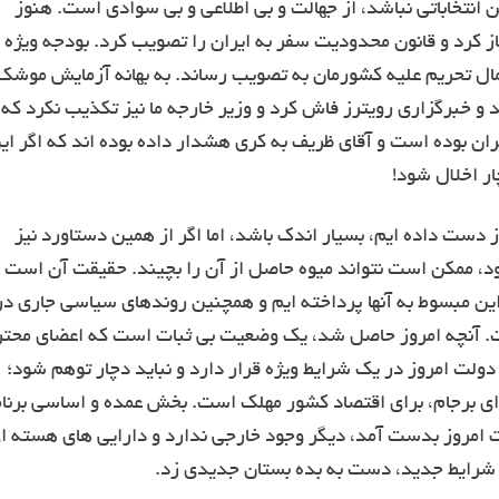
انتخاباتی نباشد، از جهالت و بی اطلاعی و بی سوادی است. هنوز
غاز کرد و قانون محدودیت سفر به ایران را تصویب کرد. بودجه ویژه
عمال تحریم علیه کشورمان به تصویب رساند. به بهانه آزمایش موشک
 و خبرگزاری رویترز فاش کرد و وزیر خارجه ما نیز تکذیب نکرد که
یران بوده است و آقای ظریف به کری هشدار داده بوده اند که اگر ای
ر اخلال شود!
ز دست داده ایم، بسیار اندک باشد، اما اگر از همین دستاورد نیز
ود، ممکن است نتواند میوه حاصل از آن را بچیند. حقیقت آن است
 این مبسوط به آنها پرداخته ایم و همچنین روندهای سیاسی جاری در
اشت. آنچه امروز حاصل شد، یک وضعیت بی ثبات است که اعضای محت
. دولت امروز در یک شرایط ویژه قرار دارد و نباید دچار توهم شود؛
ای برجام، برای اقتصاد کشور مهلک است. بخش عمده و اساسی برنا
ات امروز بدست آمد، دیگر وجود خارجی ندارد و دارایی های هسته ا
 شرایط جدید، دست به بده بستان جدیدی زد.