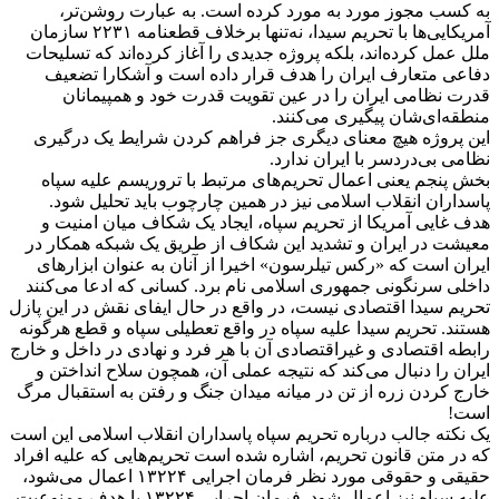
به کسب مجوز مورد به مورد کرده است. به عبارت روشن‌تر،
آمریکایی‌ها با تحریم سیدا، نه‌تنها برخلاف قطعنامه ۲۲۳۱ سازمان
ملل عمل کرده‌اند، بلکه پروژه جدیدی را آغاز کرده‌اند که تسلیحات
دفاعی متعارف ایران را هدف قرار داده است و آشکارا تضعیف
قدرت نظامی ایران را در عین تقویت قدرت خود و همپیمانان
منطقه‌ای‌شان پیگیری می‌کنند.
این پروژه هیچ معنای دیگری جز فراهم کردن شرایط یک درگیری
نظامی بی‌دردسر با ایران ندارد.
بخش پنجم یعنی اعمال تحریم‌های مرتبط با تروریسم علیه سپاه
پاسداران انقلاب اسلامی نیز در همین چارچوب باید تحلیل شود.
هدف غایی آمریکا از تحریم سپاه، ایجاد یک شکاف میان امنیت و
معیشت در ایران و تشدید این شکاف از طریق یک شبکه همکار در
ایران است که «رکس تیلرسون» اخیرا از آنان به عنوان ابزارهای
داخلی سرنگونی جمهوری اسلامی نام برد. کسانی که ادعا می‌کنند
تحریم سیدا اقتصادی نیست، در واقع در حال ایفای نقش در این پازل
هستند. تحریم سیدا علیه سپاه در واقع تعطیلی سپاه و قطع هرگونه
رابطه اقتصادی و غیراقتصادی آن با هر فرد و نهادی در داخل و خارج
ایران را دنبال می‌کند که نتیجه عملی آن، همچون سلاح انداختن و
خارج کردن زره از تن در میانه میدان جنگ و رفتن به استقبال مرگ
است!
یک نکته جالب درباره تحریم سپاه پاسداران انقلاب اسلامی این است
که در متن قانون تحریم، اشاره شده است تحریم‌هایی که علیه افراد
حقیقی و حقوقی مورد نظر فرمان اجرایی ۱۳۲۲۴ اعمال می‌شود،
علیه سپاه نیز اعمال شود. فرمان اجرایی ۱۳۲۲۴ با هدف ممنوعیت