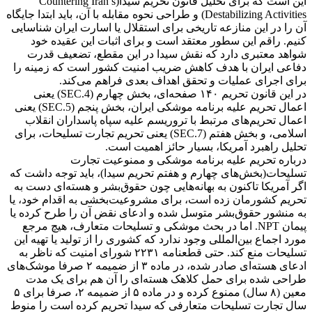
این است که برای تحلیل قانون تحریم سیدا(Countering Iran’s
Destabilizing Activities) و طراحی نحوه مقابله با آن، باید ابتدا جایگاه
آن را در این منازعه تاریخی برای استقلال یا اسارت ایران شناسایی
کنیم. راقم این سطور معتقد است و برای اثبات این عقیده خود
شواهد معتبری دارد که نقش سیدا در این مقطع، تضعیف قدرت
دفاعی ایران با هدف کاهش ضریب امنیت کشور است که زمینه را
برای اجرای عملیات و تحقق اهداف بعدی فراهم می‌کند.
در این قانون تحریم ۱۴۰ صفحه‌ای، بخش چهارم (SEC.4) یعنی
اعمال تحریم علیه برنامه موشکی ایران، بخش پنجم (SEC.5) یعنی
اعمال تحریم‌های مرتبط با تروریسم علیه سپاه پاسداران انقلاب
اسلامی، و بخش هفتم (SEC.7) یعنی تحریم تجارت تسلیحات، برای
تحلیل راهبرد آمریکا، بسیار حائز اهمیت است.
درباره تحریم علیه برنامه موشکی و ممنوعیت تجارت
تسلیحات(بخش‌های چهارم و هفتم تحریم سیدا)، باید توجه داشت که
اگر آمریکا تاکنون به بهانه‌هایی چون حقوق‌بشر و هسته‌ای دست به
تحریم کشورمان زده است، برای مشروعیت‌بخشی به اقدام خود، یا
به منشور حقوق‌بشر متوسل شده و ادعای نقض آن را طرح کرده یا
پیمان NPT. اما در بحث موشکی و تسلیحات متعارف، هیچ مرجع
مورد اجماع بین‌المللی وجود ندارد که کشوری را از تولید یا تهیه این
تسلیحات منع کند. حتی قطعنامه ۲۲۳۱ شورای امنیت که ناظر به
ادعای هسته‌ای صادر شده، در ماده ۳ از ضمیمه ۲ صرفا موشک‌های
طراحی شده برای حمل کلاهک هسته‌ای را آن هم برای یک مدت
معین (۸ سال) ممنوع کرده و در ماده ۵ از ضمیمه ۲، صرفا برای ۵
سال تجارت تسلیحات متعارفی که سیدا تحریم کرده است را منوط