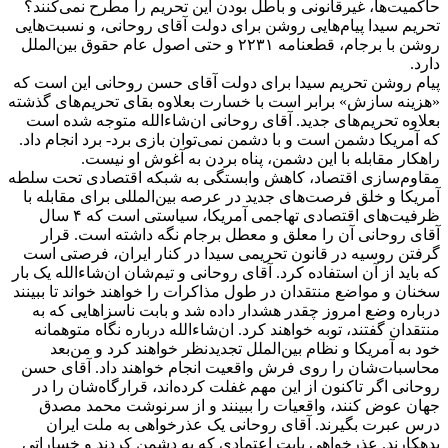
حاکمیت‌ها، غیرقانونی و باطل بودن این تحریم را مطرح نمی‌کنند؟
تحریم سیدا پیام‌هایی روشن برای دولت آقای روحانی، و نسبت‌هایی
روشن با برجام،‌ قطعنامه ۲۲۳۱ و حتی اصول عام حقوق بین‌الملل
دارد.
پیام روشن تحریم سیدا برای دولت آقای حسن روحانی این است که
«هزینه سازش» برابر است با خسارت بعلاوه بقای تحریم‌های گذشته
بعلاوه تحریم‌های جدید. آقای روحانی ان‌شاءالله متوجه شده است
که آمریکا دشمن است و با دشمن نمی‌توان بازی برد- برد انجام داد.
راهکار مقابله با این دشمن، پناه بردن به آغوش او نیست.
مقاوم‌سازی اقتصاد، کاهش وابستگی به شبکه اقتصادی تحت سلطه
آمریکا و خلق فرصت‌های جدید در عرصه بین‌المللی برای مقابله با
ظرفیت‌های اقتصادی تهاجمی آمریکا، سیاستی است که ۴ سال
آقای روحانی آن را معلق و معطل برجام نگه داشته است. قرار
گرفتن روسیه در قانون تحریمی سیدا در کنار ایران، فرصتی است
که باید از آن استفاده کرد. آقای روحانی و تیم‌شان ان‌شاءالله یک بار
سخنان و مواضع منتقدان در طول مذاکرات را خواهند خواند تا ببینند
درباره وضع امروز چقدر هشدار داده شد و بابت ناسزاهایی که به
منتقدان گفتند،‌ توبه خواهند کرد. ان‌شاءالله درباره نگاه متوهمانه
خود به آمریکا و نظام بین‌الملل تجدیدنظر خواهند کرد و من‌بعد
محاسبات‌شان را روی فرش واقعیت انجام خواهند داد. آقای حسن
روحانی اگر تاکنون از این مهم غفلت کرده‌اند، قرارگاه‌شان را در
جهان عوض کنند، واقعیات را ببینند و از سرنوشت محمد مصدق
درس عبرت بگیرند. آقای روحانی یک عذرخواهی به ملت ایران
بدهکارند. عذرخواهی بابت اعتمادی که به دشمن کردند و خساراتی