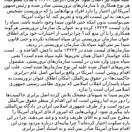
هر نوع همکاری با سازمان‌های تروریستی صادر شده و رئیس‌جمهور
آمریکا این اختیار را دارد افراد و نهادهایی را که تروریست تشخیص
می‌دهد، ‌به این لیست افزوده و تحریم کند. آیا دولت آمریکا
نمی‌توانست بدون اینکه حتی قانون سیدا وجود داشته باشد، سپاه را
وارد لیست ۱۳۲۲۴ کرده و به عنوان یک سازمان تروریستی هرگونه
همکاری را با آن منع کند؟ چرا ترامپ از اختیارات خود برای اطلاق
عنوان سازمان تروریستی برای سپاه استفاده نکرده و حتی قانون
سیدا نیز نمی‌گوید سپاه یک سازمان تروریستی در ردیف
سازمان‌های لیست شده در ۱۳۲۲۴ مانند داعش، القاعده و… است،‌
بلکه خواستار اعمال همان تحریم‌ها علیه سپاه شده است؟ یعنی
سپاه بدون وارد شدن در لیست سازمان‌های تروریستی، مشمول
تحریم‌های اعمال شده علیه این نوع سازمان‌ها شده است. علت این
اقدام روشن است. آمریکا در واقع براساس اصل عام «برابری
حاکمیت‌ها» در حقوق بین‌الملل، امکان اطلاق عنوان تروریست به
سپاه پاسداران انقلاب اسلامی که نیروی نظامی رسمی جمهوری
اسلامی ایران است را ندارد.
تحریم سیدا به شیوه‌ای مضحک تلاش کرده اصل برابری حاکمیت‌ها
را دور بزند اما روشن است که این اقدام از منظر حقوق بین‌الملل
مردود است و از طرف جمهوری اسلامی ایران در دادگاه بین‌المللی
باید پیگیری شود. اروپایی‌هایی که امروز ادعای انزوای آمریکا را
مطرح می‌کنند و به آقای ظریف وعده و وعید می‌دهند، چرا در این
باره سکوت اختیار کرده‌اند؟ چرا بیانیه‌ای درباره مردود بودن این
اقدام سنای آمریکا صادر نمی‌کنند و به استناد اصل برابری