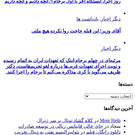
روز اجرا، ایستگاه آخر یا اول برجام؟/ آنچه دادیم و آنچه داریم
دیگر اخبار
,
یادداشت ها
آقای وزیر! این قبله حاجت روا نکرده هیچ ملتی
دیگر اخبار
مرثیه‌ای در چهلم برجام/اینک که تعهدات ایران به اتمام رسیده
و نوبت اجرای تعهدات غربی‌ها درباره لغو تحریم‌هاست، دکتر
ظریف می‌گوید با کری مذاکره می‌کنم تا برجام را اجرا کنند.
دسته‌ها
دسته‌ها
آخرین دیدگاه‌ها
More Help
در
کلاه گشاد توتال بر سر ژنرال
سجاد
در
جای خالی فاینانس ریالی در توسعه صادرات
دانلود رایگان فیلم
در
نئولیبرالیسم نفتی به دنبال تخریب