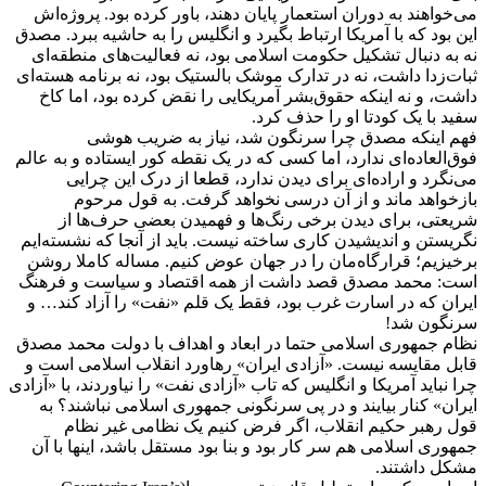
می‌خواهند به دوران استعمار پایان دهند، باور کرده بود. پروژه‌اش
این بود که با آمریکا ارتباط بگیرد و انگلیس را به حاشیه ببرد. مصدق
نه به دنبال تشکیل حکومت اسلامی بود، نه فعالیت‌های منطقه‌ای
ثبات‌زدا داشت، نه در تدارک موشک بالستیک بود، نه برنامه هسته‌ای
داشت، و نه اینکه حقوق‌بشر آمریکایی را نقض کرده بود، اما کاخ
سفید با یک کودتا او را حذف کرد.
فهم اینکه مصدق چرا سرنگون شد، نیاز به ضریب هوشی
فوق‌العاده‌ای ندارد، اما کسی که در یک نقطه کور ایستاده و به عالم
می‌نگرد و اراده‌ای برای دیدن ندارد، قطعا از درک این چرایی
بازخواهد ماند و از آن درسی نخواهد گرفت. به قول مرحوم
شریعتی، ‌برای دیدن برخی رنگ‌ها و فهمیدن بعضی حرف‌ها از
نگریستن و اندیشیدن کاری ساخته نیست. باید از آنجا که نشسته‌ایم
برخیزیم؛ قرارگاه‌مان را در جهان عوض کنیم. مساله کاملا روشن
است: محمد مصدق قصد داشت از همه اقتصاد و سیاست و فرهنگ
ایران که در اسارت غرب بود، فقط یک قلم «نفت» را آزاد کند… و
سرنگون شد!
نظام جمهوری اسلامی حتما در ابعاد و اهداف با دولت محمد مصدق
قابل مقایسه نیست. «آزادی ایران» رهاورد انقلاب اسلامی است و
چرا نباید آمریکا و انگلیس که تاب «آزادی نفت» را نیاوردند، با «آزادی
ایران»‌ کنار بیایند و در پی سرنگونی جمهوری اسلامی نباشند؟ به
قول رهبر حکیم انقلاب، اگر فرض کنیم یک نظامی غیر نظام
جمهوری اسلامی هم سر کار بود و بنا بود مستقل باشد، اینها با آن
مشکل داشتند.