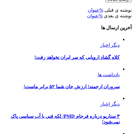
نوشته ی قبلی
%عنوان
نوشته ی بعدی
%عنوان
آخرین ارسال ها
دیگر اخبار
کلاه گشاد اروپایی که سر ایران نخواهد رفت!
یادداشت ها
سروران ارجمند! ارزش جان شما ۵۲ برابر ماست!
دیگر اخبار
۳ سناریو درباره فرجام PMD/ لکه فنی با آب سیاسی پاک
نمی‌شود!