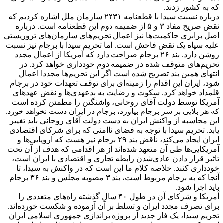
که به کشور زدند.
درباره نسبت سیدا با قطعنامه ۲۲۳۱ سازمان ملل اشاره کردیم که
نقض صریح مفاد ۳ و ۵ از ضمیمه دوم این قطعنامه است. درباره
اصل برابری حاکمیت‌ها نیز اعمال تحریم‌های سازمان‌های تروریستی
علیه سپاه یک نقض فاحش است. اما تحریم سیدا با برجام نیز نسبت
روشن دارد. بند ۲۶ برجام صراحت دارد که آمریکا از اعمال مجدد
تحریم‌های متوقف شده در ضمیمه دوم خودداری خواهد کرد. در
انتهای همین بند تصریح شده است اگر این تحریم‌ها مجددا اعمال
شود، ایران این اقدام را زمینه‌ای برای توقف تعهدات خود در برجام
قلمداد خواهد کرد. سکوت و رضایت به بدعهدی‌ها و نقض عهدهای
آمریکا توسط دولت آقای روحانی، واشنگتن را مطمئن کرده است
که هر بلایی بر سر برجام بیاورد، برجام در ایران دست نخواهد خورد.
این محاسبه از واکنش ایران به دست دولت آقای روحانی باید تغییر
یابد. تحریم سیدا با توجه به فضای ناامنی که برای شرکای اقتصادی
ایران ایجاد می‌کند، ناقض بند ۲۹ برجام نیز هست که اروپایی‌ها و
آمریکایی‌ها طی آن متعهد شده‌اند از هر اقدامی که هدف از آن تحت
تاثیر قرار دادن عادی‌شدن رابطه تجاری و اقتصادی با ایران است،
خودداری کنند. خلاصه کلام ما این است که در واکنش به سیدا،‌ تا
آنجا که به برجام مربوط است، بند ۳ مصوبه مجلس و بند ۳۶ برجام
باید اجرا شود.
آمریکا و شرکای آن در طول ۴۰ سال گذشته راه‌های متعددی را
برای تصرف مجدد ایران و تسلط بر آن آزموده و شکست خورده‌اند.
تحریم سیدا،‌ یک فاز جدید از پروژه براندازی جمهوری اسلامی ایران